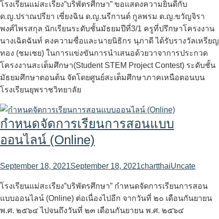
โรงเรียนแม่สะเรียง”บริพัตรศีกษา” ขอแสดงความยินดีกับ
ด.ญ.ปราณปรียา เซี่ยงฉิน ด.ญ.นรีกานต์​ กูลพรม ด.ญ.ขวัญ​จิ​รา ​
พงศ์​ไพร​สกุล นักเรียนระดับชั้นมัธยมปีที่3/1 ครูที่ปรึกษาโครงงาน
นางเฉิดฉันท์ คงความซื่อและนายนิธิกร นุภาดี ได้รับรางวัลเหรียญ
ทอง (ชมเชย) ในการแข่งขันการนำเสนอด้วยวาจาการประกวด
โครงงานสะเต็มศึกษา(Student STEM Project Contest) ระดับชั้น
มัธยมศึกษาตอนต้น จัดโดยศูนย์สะเต็มศึกษาภาคเหนือตอนบน
โรงเรียนยุพราชวิทยาลัย
กำหนดจัดการเรียนการสอนแบบ
ออนไลน์ (Online)
September 18, 2021
September 18, 2021
chartthai
Uncate
โรงเรียนแม่สะเรียง”บริพัตรศึกษา” กำหนดจัดการเรียนการสอน
แบบออนไลน์ (Online) ต่อเนื่องไปอีก จากวันที่ ๒๐ เดือนกันยายน
พ.ศ. ๒๕๖๔ ไปจนถึงวันที่ ๒๓ เดือนกันยายน พ.ศ. ๒๕๖๔