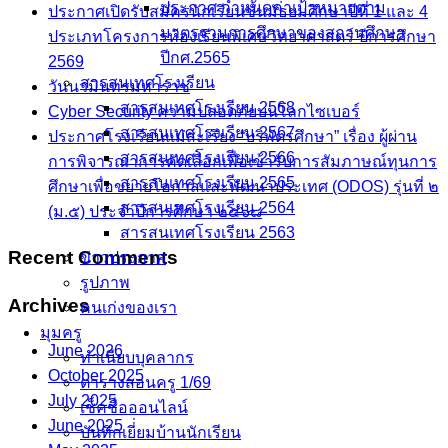
ประกาศ กำหนดค่าเป้าหมายตาม
ประกาศเปิดรับสมัครนักเรียนชั้นมัธยมศึกษาปีที่ 1 และ 4
มาตรฐานการศึกษาของสถานศึกษา
ประเภทโครงการห้องเรียนพิเศษวิทยาศาสตร์ ปีการศึกษา
ปีกศ.2565
2569
สารสนเทศโรงเรียน
วันนวมินทรมหาราช
สารสนเทศโรงเรียน 2568
Cyber Security ความปลอดภัยบนโลกไซเบอร์
สารสนเทศโรงเรียน 2567
ประกาศโรงเรียนแม่สะเรียง “บริพัตรศึกษา” เรื่อง ผู้ผ่าน
สารสนเทศโรงเรียน 2566
การพิจารณาการคัดเลือกเพื่อเข้ารับการสัมภาษณ์ทุนการ
สารสนเทศโรงเรียน 2565
ศึกษาเพื่อขยายโอกาสและพัฒนาประเทศ (ODOS) รุ่นที่ ๒
สารสนเทศโรงเรียน 2564
(ม.๕) ประจำปีการศึกษา ๒๕๖๘
สารสนเทศโรงเรียน 2563
Recent Comments
ข่าวประกาศ
รูปภาพ
Archives
คนเก่งของเรา
มุมครู
June 2026
ทำเนียบบุคลากร
October 2025
ตารางสอนครู 1/69
July 2025
เช็คชื่อออนไลน์
June 2025
บันทึกเยี่่ยมบ้านนักเรียน