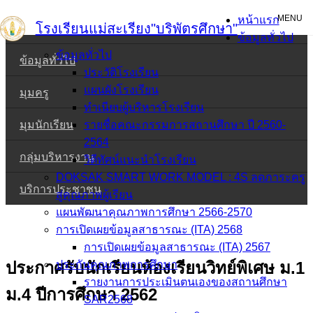
Skip
MENU
หน้าแรก
โรงเรียนแม่สะเรียง"บริพัตรศึกษา"
หน้าแรก
to
ข้อมูลทั่วไป
content
ข้อมูลทั่วไป
ข้อมูลทั่วไป
ประวัติโรงเรียน
แผนผังโรงเรียน
มุมครู
ทำเนียบผู้บริหารโรงเรียน
มุมนักเรียน
รายชื่อคณะกรรมการสถานศึกษา ปี 2560-
2564
กลุ่มบริหารงาน
วิดีทัศน์แนะนำโรงเรียน
DOKSAK SMART WORK MODEL : 4S ลดภาระครู
บริการประชาชน
สู่คุณภาพผู้เรียน
แผนพัฒนาคุณภาพการศึกษา 2566-2570
การเปิดเผยข้อมูลสาธารณะ (ITA) 2568
การเปิดเผยข้อมูลสาธารณะ (ITA) 2567
ประกาศรับนักเรียนห้องเรียนวิทย์พิเศษ ม.1
ประกันคุณภาพการศึกษา
รายงานการประเมินตนเองของสถานศึกษา
ม.4 ปีการศึกษา 2562
SAR2568