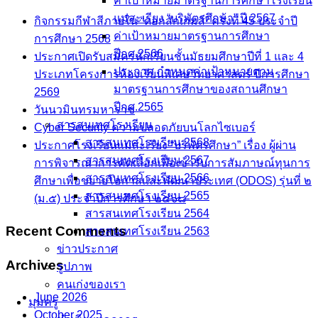
ค่าเป้าหมายมาตรฐานการศึกษาโรงเรียน
แม่สะเรียง “บริพัตรศึกษา” ปี 2567
กิจกรรมกีฬาสีภายใน “ดอกสักเกมส์” ครั้งที่ 45 ประจำปี
ค่าเป้าหมายมาตรฐานการศึกษา
การศึกษา 2568
ปีกศ.2566
ประกาศเปิดรับสมัครนักเรียนชั้นมัธยมศึกษาปีที่ 1 และ 4
ประกาศ กำหนดค่าเป้าหมายตาม
ประเภทโครงการห้องเรียนพิเศษวิทยาศาสตร์ ปีการศึกษา
มาตรฐานการศึกษาของสถานศึกษา
2569
ปีกศ.2565
วันนวมินทรมหาราช
สารสนเทศโรงเรียน
Cyber Security ความปลอดภัยบนโลกไซเบอร์
สารสนเทศโรงเรียน 2568
ประกาศโรงเรียนแม่สะเรียง “บริพัตรศึกษา” เรื่อง ผู้ผ่าน
สารสนเทศโรงเรียน 2567
การพิจารณาการคัดเลือกเพื่อเข้ารับการสัมภาษณ์ทุนการ
สารสนเทศโรงเรียน 2566
ศึกษาเพื่อขยายโอกาสและพัฒนาประเทศ (ODOS) รุ่นที่ ๒
สารสนเทศโรงเรียน 2565
(ม.๕) ประจำปีการศึกษา ๒๕๖๘
สารสนเทศโรงเรียน 2564
Recent Comments
สารสนเทศโรงเรียน 2563
ข่าวประกาศ
Archives
รูปภาพ
คนเก่งของเรา
June 2026
มุมครู
October 2025