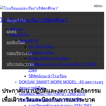
Skip
MENU
หน้าแรก
to
content
โรงเรียนแม่สะเรียง"บริพัตรศึกษา"
ข้อมูลทั่วไป
หน้าแรก
มุมครู
ข้อมูลทั่วไป
ข้อมูลทั่วไป
มุมนักเรียน
ประวัติโรงเรียน
แผนผังโรงเรียน
กลุ่มบริหารงาน
ทำเนียบผู้บริหารโรงเรียน
บริการประชาชน
รายชื่อคณะกรรมการสถานศึกษา ปี 2560-
2564
วิดีทัศน์แนะนำโรงเรียน
DOKSAK SMART WORK MODEL : 4S ลดภาระครู
สู่คุณภาพผู้เรียน
ประกาศแนวปฏิบัติและงดการจัดกิจกรรม
แผนพัฒนาคุณภาพการศึกษา 2566-2570
เพื่อเฝ้าระวังและป้องกันการแพร่ระบาด
การเปิดเผยข้อมูลสาธารณะ (ITA) 2568
การเปิดเผยข้อมูลสาธารณะ (ITA) 2567