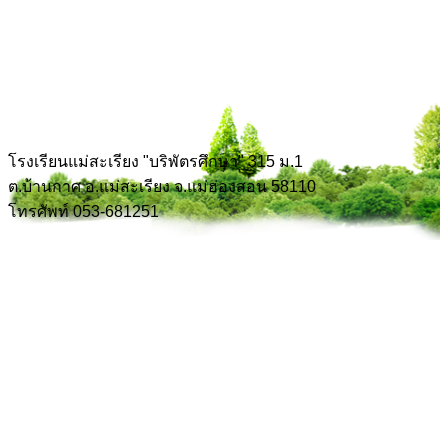
โรงเรียนแม่สะเรียง "บริพัตรศึกษา" 315 ม.1
ต.บ้านกาศ อ.แม่สะเรียง จ.แม่ฮ่องสอน 58110
โทรศัพท์ 053-681251