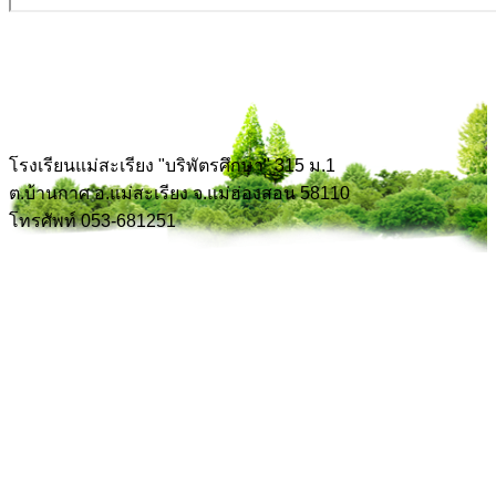
โรงเรียนแม่สะเรียง "บริพัตรศึกษา" 315 ม.1
ต.บ้านกาศ อ.แม่สะเรียง จ.แม่ฮ่องสอน 58110
โทรศัพท์ 053-681251