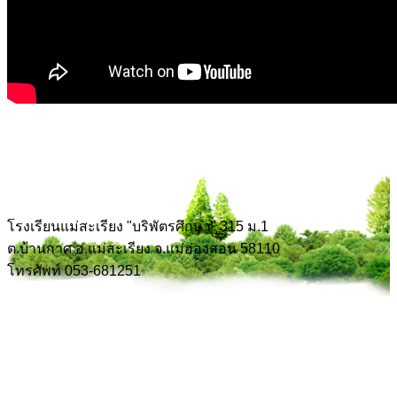
โรงเรียนแม่สะเรียง "บริพัตรศึกษา" 315 ม.1
ต.บ้านกาศ อ.แม่สะเรียง จ.แม่ฮ่องสอน 58110
โทรศัพท์ 053-681251