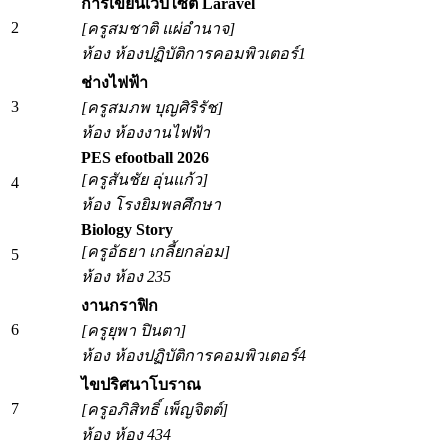
การเขียนเว็บไซต์ Laravel
2
[ครูสมชาติ แผ่อำนาจ]
ห้อง ห้องปฏิบัติการคอมพิวเตอร์1
ช่างไฟฟ้า
3
[ครูสมภพ บุญศิริรัช]
ห้อง ห้องงานไฟฟ้า
PES efootball 2026
[ครูสันชัย อุ่นแก้ว]
4
ห้อง โรงยิมพลศึกษา
Biology Story
[ครูอัธยา​ เกลี้ยกล่อม]
5
ห้อง ห้อง 235
งานกราฟิก
6
[ครูยุพา ปินตา]
ห้อง ห้องปฏิบัติการคอมพิวเตอร์4
ไขปริศนาโบราณ
7
[ครูอภิสิทธิ์ เพ็ญจิตต์]
ห้อง ห้อง 434