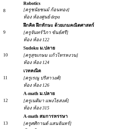
Robotics
[ครูชนัยชนม์ ก้อนทอง]
8
ห้อง ห้องศูนย์ depa
ฝึกคิด ฝึกทักษะ ด้วยเกมคณิตศาสตร์
9
[ครูจันทร์วิภา ขันธ์ศรี]
ห้อง ห้อง 122
Sudoku ม.ปลาย
10
[ครูสุขเกษม แก้วไทรหงวน]
ห้อง ห้อง 124
เวทคณิต
11
[ครูเรณู ปริสาวงศ์]
ห้อง ห้อง 126
A-math ม.ปลาย
12
[ครูเนติมา แพงไธสงค์]
ห้อง ห้อง 315
A-math สมการหรรษา
13
[ครูศศิกานต์ แสนจันทร์]