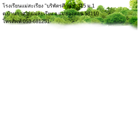
โรงเรียนแม่สะเรียง "บริพัตรศึกษา" 315 ม.1
ต.บ้านกาศ อ.แม่สะเรียง จ.แม่ฮ่องสอน 58110
โทรศัพท์ 053-681251