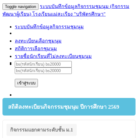
ระบบบันทึกข้อมูลกิจกรรมชุมนุม (กิจกรรม
Toggle navigation
พัฒนาผู้เรียน) โรงเรียนแม่สะเรียง "บริพัตรศึกษา"
ระบบบันทึกข้อมูลกิจกรรมชุมนุม
ลงทะเบียนเลือกชุมนุม
สถิติการเลือกชุมนุม
รายชื่อนักเรียนที่ไม่ลงทะเบียนชุมนุม
เข้าสู่ระบบ
สถิติลงทะเบียนกิจกรรมชุมนุม ปีการศึกษา 2569
กิจกรรมแยกตามระดับชั้น ม.1