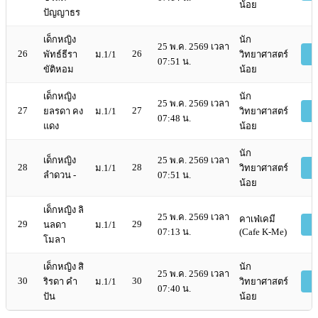
น้อย
ปัญญาธร
เด็กหญิง
นัก
25 พ.ค. 2569 เวลา
26
26
พัทธ์ธีรา
ม.1/1
วิทยาศาสตร์
07:51 น.
ขัติหอม
น้อย
เด็กหญิง
นัก
25 พ.ค. 2569 เวลา
27
27
ยลรดา คง
ม.1/1
วิทยาศาสตร์
07:48 น.
แดง
น้อย
นัก
เด็กหญิง
25 พ.ค. 2569 เวลา
28
28
ม.1/1
วิทยาศาสตร์
ลำดวน -
07:51 น.
น้อย
เด็กหญิง ลิ
25 พ.ค. 2569 เวลา
คาเฟ่เคมี
29
29
นลดา
ม.1/1
07:13 น.
(Cafe K-Me)
โมลา
เด็กหญิง สิ
นัก
25 พ.ค. 2569 เวลา
30
30
ริรดา คำ
ม.1/1
วิทยาศาสตร์
07:40 น.
ปัน
น้อย